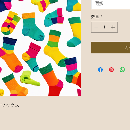
選択
数量
*
カ
ーソックス