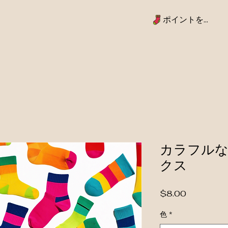
ポイントを表示
カラフルな
クス
価格
$8.00
色
*